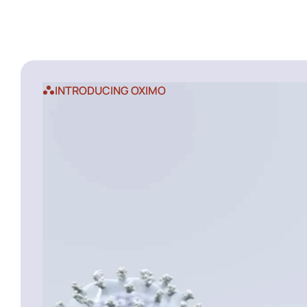
INTRODUCING OXIMO
A
N
o
v
e
l
T
h
H
e
r
p
e
s