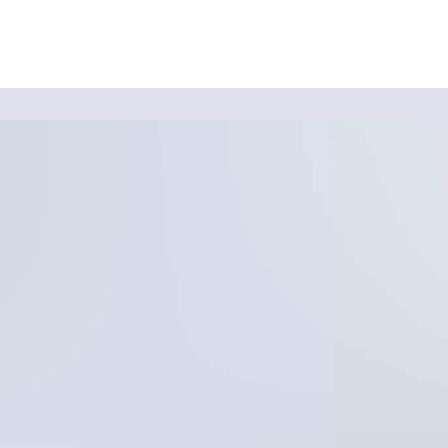
e
r
a
p
e
u
t
i
c
A
p