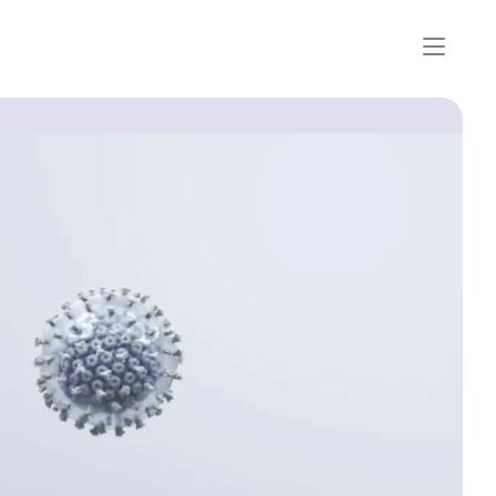
p
r
o
a
c
h
f
o
r